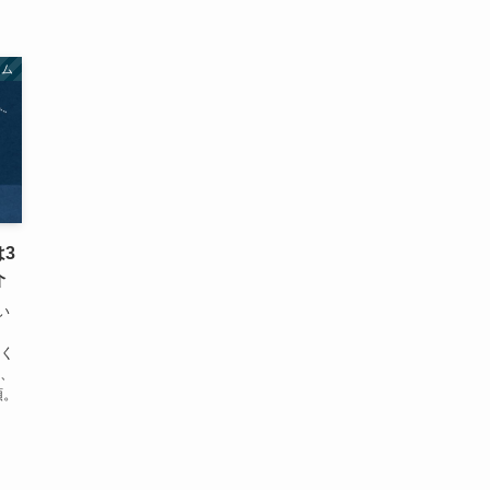
アム
3
介
い
か
たく
は、
類。