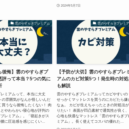
2024年5月7日
雲のやすらぎプレミアム
雲のやすらぎプレミ
ら後悔】雲のやすらぎプ
【予防が大切】雲のやすらぎプレ
悪評って本当？5つの気に
アムのカビ対策5つ！発生時の対処
析
も解説
プレミアムって、本当に大丈
雲のやすらぎプレミアムってカビやすいの
トの雰囲気がなんか怪しいんだ
せっかくマットレスを買うのにカビたら嫌
く買うなら後悔したくない！ 肉
なぁ。 カビが生えちゃったときの対処法
ムとやわらかい寝心地が評判の
りたい！ 表面が凹凸素材で通気性が良く
ぎプレミアム」。「寝起きがス
心地も快適なマットレス「雲のやすらぎプ
腰に圧迫感を感じにくい...
ミアム」。長く使えてコスパの優れた...