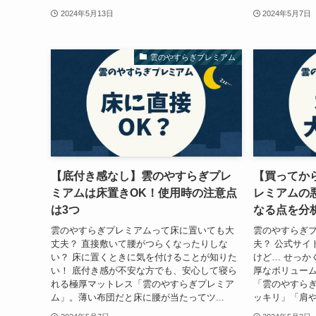
2024年5月13日
2024年5月7日
雲のやすらぎプレミアム
【底付き感なし】雲のやすらぎプレ
【買ってか
ミアムは床置きOK！使用時の注意点
レミアムの
は3つ
なる点を分
雲のやすらぎプレミアムって床に置いても大
雲のやすらぎ
丈夫？ 直接敷いて腰がつらくなったりしな
夫？ 公式サイ
い？ 床に置くときに気を付けることが知りた
けど… せっか
い！ 底付き感が不安な方でも、安心して寝ら
厚なボリュー
れる極厚マットレス「雲のやすらぎプレミア
「雲のやすら
ム」。薄い布団だと床に腰が当たってツ...
ッキリ」「肩や