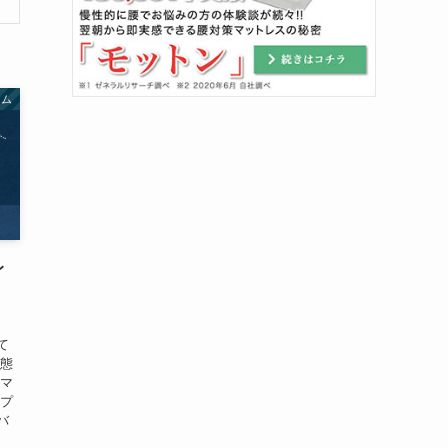
アム
レ
！
て
状態
のマ
ぎプ
バ