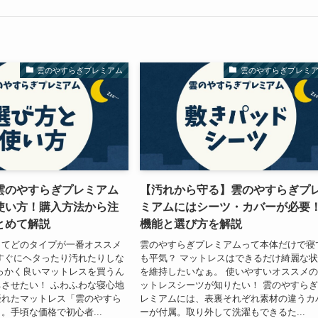
雲のやすらぎプレミアム
雲のやすらぎプレミ
雲のやすらぎプレミアム
【汚れから守る】雲のやすらぎプ
使い方！購入方法から注
ミアムにはシーツ・カバーが必要
とめて解説
機能と選び方を解説
ってどのタイプが一番オススメ
雲のやすらぎプレミアムって本体だけで寝
すぐにヘタったり汚れたりしな
も平気？ マットレスはできるだけ綺麗な
っかく良いマットレスを買うん
を維持したいなぁ。 使いやすいオススメ
させたい！ ふわふわな寝心地
ットレスシーツが知りたい！ 雲のやすら
優れたマットレス「雲のやすら
レミアムには、表裏それぞれ素材の違うカ
。手頃な価格で初心者...
ーが付属。取り外して洗濯もできるた...