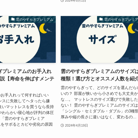
2024年5月1日
雲のやすらぎプレミアム
雲のやすらぎプレミ
ぎプレミアムのお手入れ
雲のやすらぎプレミアムのサイズは
解説【寿命を伸ばすメンテ
種類！選び方とオススメ人数を紹
雲のやすらぎって、どのサイズを選んだら
いの？ 部屋が狭いから小さめでも大丈夫
のお手入れって何すればいい
な…。 マットレスのサイズ選びで失敗し
ンスに失敗してヘタったら嫌
ない！ 雲のやすらぎプレミアムのサイズ
良いマットレスを買うなら長持
「シングル・セミダブル・ダブル」の3種
やわらかい寝心地が評判の体圧
厚みや縦の長さに違いはなく、変わるの...
ス「雲のやすらぎプレミア
れをサボるとカビや劣化の原因
2024年4月19日