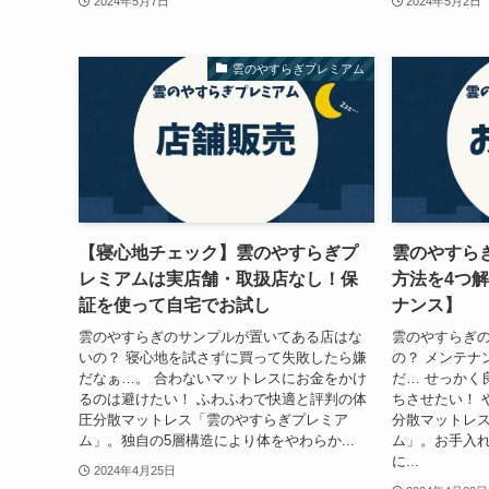
2024年5月7日
2024年5月2日
雲のやすらぎプレミアム
【寝心地チェック】雲のやすらぎプ
雲のやすら
レミアムは実店舗・取扱店なし！保
方法を4つ
証を使って自宅でお試し
ナンス】
雲のやすらぎのサンプルが置いてある店はな
雲のやすらぎ
いの？ 寝心地を試さずに買って失敗したら嫌
の？ メンテナ
だなぁ…。 合わないマットレスにお金をかけ
だ… せっかく
るのは避けたい！ ふわふわで快適と評判の体
ちさせたい！ 
圧分散マットレス「雲のやすらぎプレミア
分散マットレ
ム」。独自の5層構造により体をやわらか...
ム」。お手入
に...
2024年4月25日