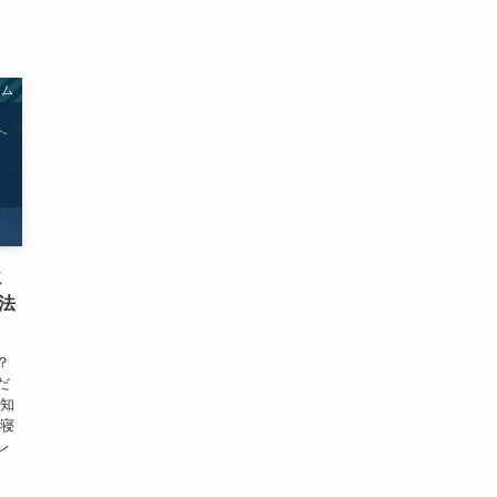
アム
ミ
法
？
だ
が知
、寝
レ