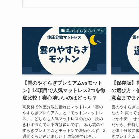
雲のやすらぎプレミアム
【雲のやすらぎプレミアムvsモット
【保存版】
ン】14項目で人気マットレス2つを徹
の選び方・
底比較！寝心地いいのはどっち？
意点までま
高反発で体圧分散に優れたマットレス「雲の
雲のやすらぎ
やすらぎプレミアム」と「モットンマットレ
なの？ 買って
ス」。どちらも人気マットレスのため、決め
いか不安… せ
きれず悩んでいる方は多いです。 私も雲のや
だから、長持ち
すらぎプレミアムとモットンで決められず、2
と体圧分散に
週間くらい迷いました！ 本記事ではそ...
ぎプレミアム」