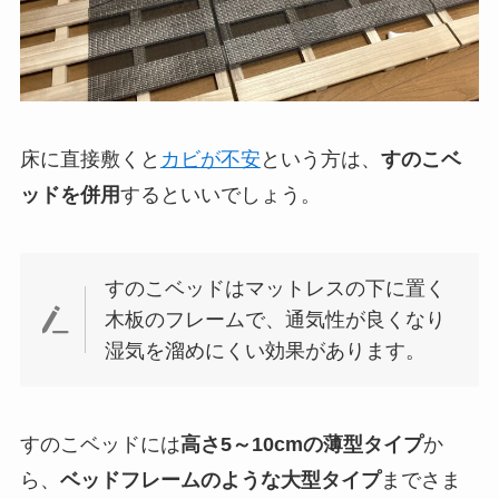
床に直接敷くと
カビが不安
という方は、
すのこベ
ッドを併用
するといいでしょう。
すのこベッドはマットレスの下に置く
木板のフレームで、通気性が良くなり
湿気を溜めにくい効果があります。
すのこベッドには
高さ5～10cmの薄型タイプ
か
ら、
ベッドフレームのような大型タイプ
までさま